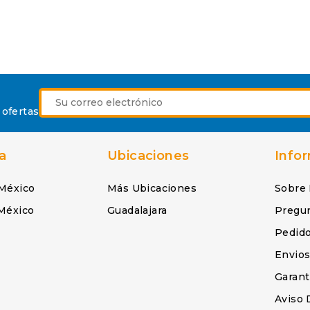
 ofertas
a
Ubicaciones
Info
México
Más Ubicaciones
Sobre
México
Guadalajara
Pregu
Pedid
Envio
Garant
Aviso 