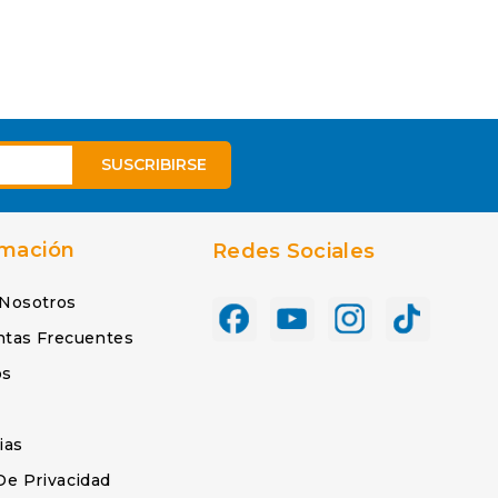
rmación
Redes Sociales
 Nosotros
ntas Frecuentes
os
s
ias
De Privacidad