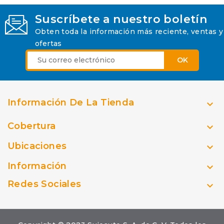
Suscríbete a nuestro boletín
Obten toda la información más reciente, ventas y
ofertas
Información De La Tienda

Cobertura

Ubicaciones

Información

Redes Sociales
