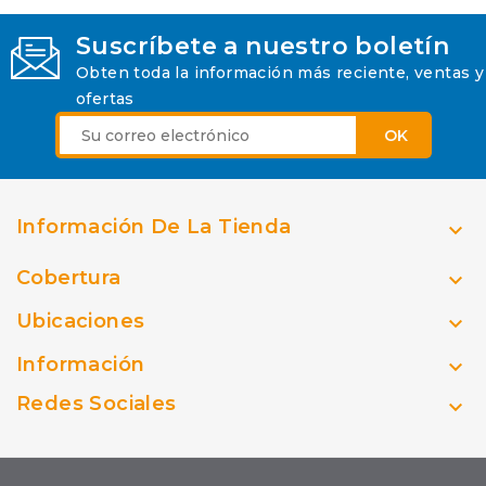
Suscríbete a nuestro boletín
Obten toda la información más reciente, ventas y
ofertas
Información De La Tienda

Cobertura

Ubicaciones

Información

Redes Sociales
