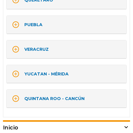

QUERÉTARO

PUEBLA

VERACRUZ

YUCATAN - MÉRIDA

QUINTANA ROO - CANCÚN

Inicio