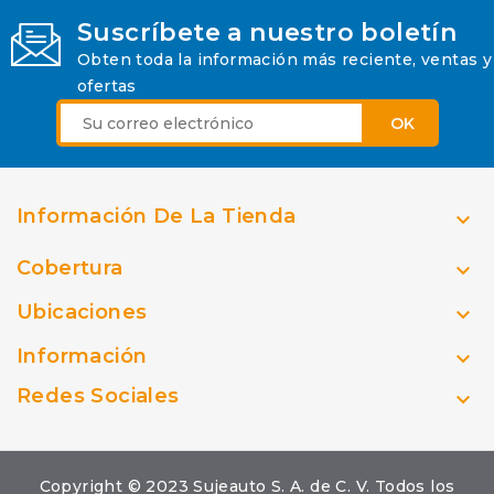
Suscríbete a nuestro boletín
Obten toda la información más reciente, ventas y
ofertas
Información De La Tienda

Cobertura

Ubicaciones

Información

Redes Sociales

Copyright © 2023 Sujeauto S. A. de C. V. Todos los