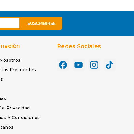
rmación
Redes Sociales
 Nosotros
ntas Frecuentes
os
s
ias
De Privacidad
os Y Condiciones
ctanos