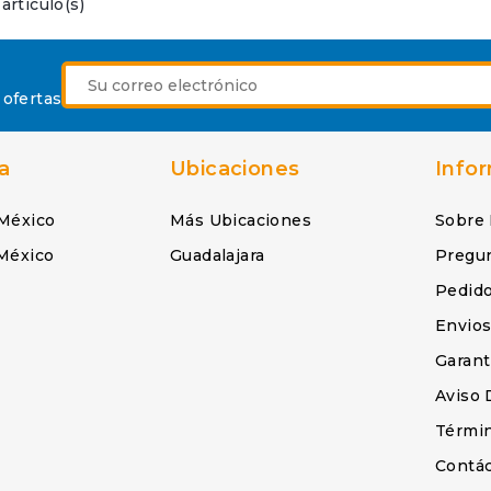
artículo(s)
 ofertas
a
Ubicaciones
Info
México
Más Ubicaciones
Sobre
México
Guadalajara
Pregu
Pedid
Envio
Garant
Aviso 
Términ
Contá