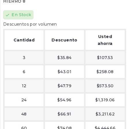
HIERRO 8
En Stock
check
Descuentos por volumen
Usted
Cantidad
Descuento
ahorra
3
$35.84
$107.53
6
$43.01
$258.08
12
$47.79
$573.50
24
$54.96
$1,319.06
48
$66.91
$3,211.62
60
$74.08
$4,444.66