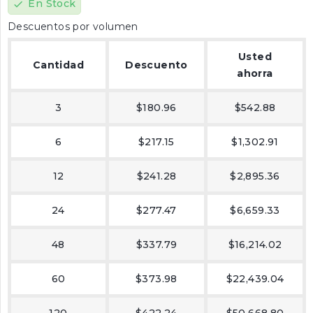
En Stock
check
Descuentos por volumen
Usted
Cantidad
Descuento
ahorra
3
$180.96
$542.88
6
$217.15
$1,302.91
12
$241.28
$2,895.36
24
$277.47
$6,659.33
48
$337.79
$16,214.02
60
$373.98
$22,439.04