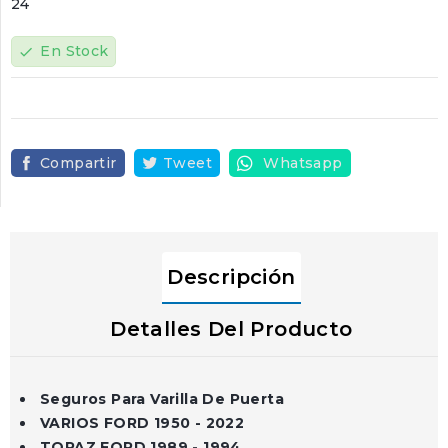
24
En Stock
check
Compartir
Tweet
Whatsapp
Descripción
Detalles Del Producto
Seguros Para Varilla De Puerta
VARIOS FORD 1950 - 2022
TOPAZ FORD 1989 - 1994