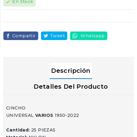
En Stock
check
Compartir
Tweet
Whatsapp
Descripción
Detalles Del Producto
CINCHO
UNIVERSAL
VARIOS
1950-2022
Cantidad:
25 PIEZAS