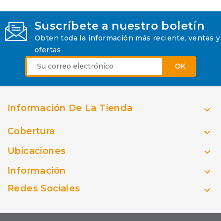
Suscríbete a nuestro boletín
Obten toda la información más reciente, ventas y
ofertas
Información De La Tienda

Cobertura

Ubicaciones

Información

Redes Sociales
