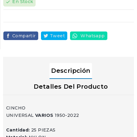
En Stock
check
Compartir
Tweet
Whatsapp
Descripción
Detalles Del Producto
CINCHO
UNIVERSAL
VARIOS
1950-2022
Cantidad:
25 PIEZAS