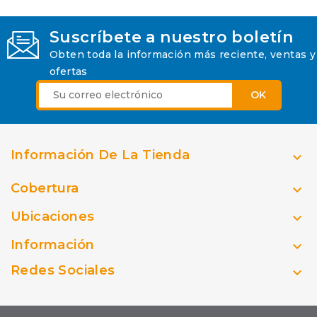
Suscríbete a nuestro boletín
Obten toda la información más reciente, ventas y
ofertas
Información De La Tienda

Cobertura

Ubicaciones

Información

Redes Sociales
