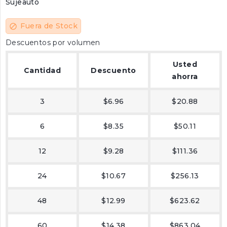
Sujeauto
Fuera de Stock
block
Descuentos por volumen
Usted
Cantidad
Descuento
ahorra
3
$6.96
$20.88
6
$8.35
$50.11
12
$9.28
$111.36
24
$10.67
$256.13
48
$12.99
$623.62
60
$14.38
$863.04