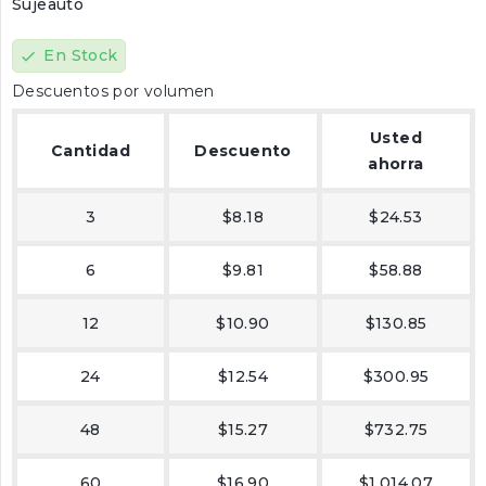
Sujeauto
En Stock
check
Descuentos por volumen
Usted
Cantidad
Descuento
ahorra
3
$8.18
$24.53
6
$9.81
$58.88
12
$10.90
$130.85
24
$12.54
$300.95
48
$15.27
$732.75
60
$16.90
$1,014.07