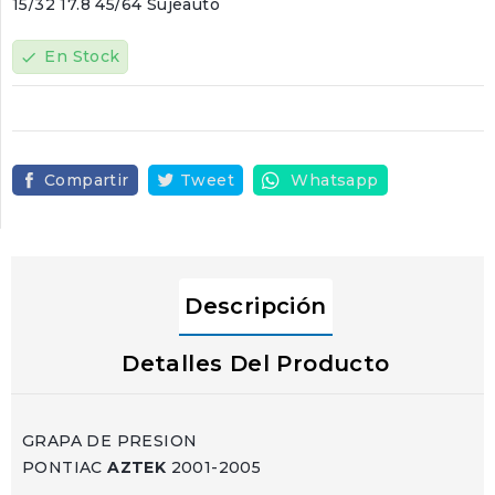
15/32 17.8 45/64 Sujeauto
En Stock
check
Compartir
Tweet
Whatsapp
Descripción
Detalles Del Producto
GRAPA DE PRESION
PONTIAC
AZTEK
2001-2005