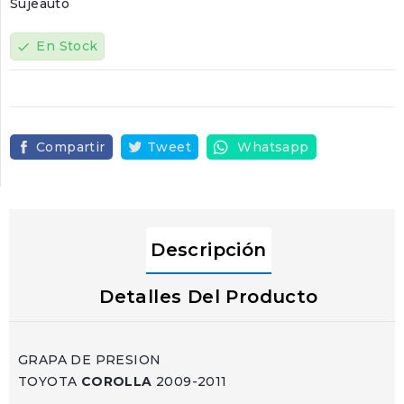
Sujeauto
En Stock
check
Compartir
Tweet
Whatsapp
Descripción
Detalles Del Producto
GRAPA DE PRESION
TOYOTA
COROLLA
2009-2011