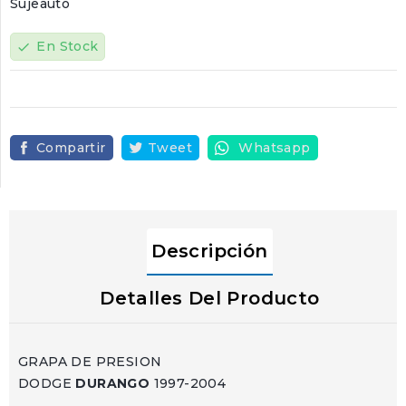
Sujeauto
En Stock
check
Compartir
Tweet
Whatsapp
Descripción
Detalles Del Producto
GRAPA DE PRESION
DODGE
DURANGO
1997-2004