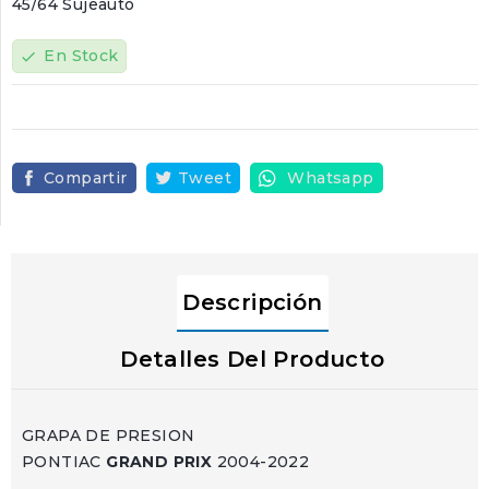
45/64 Sujeauto
En Stock
check
Compartir
Tweet
Whatsapp
Descripción
Detalles Del Producto
GRAPA DE PRESION
PONTIAC
GRAND PRIX
2004-2022