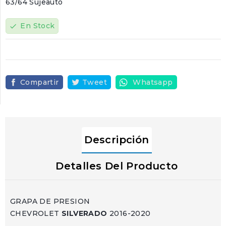
63/64 Sujeauto
En Stock
check
Compartir
Tweet
Whatsapp
Descripción
Detalles Del Producto
GRAPA DE PRESION
CHEVROLET
SILVERADO
2016-2020