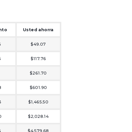
nto
Usted ahorra
6
$49.07
3
$117.76
1
$261.70
8
$601.90
3
$1,465.50
0
$2,028.14
6
$4,579.68