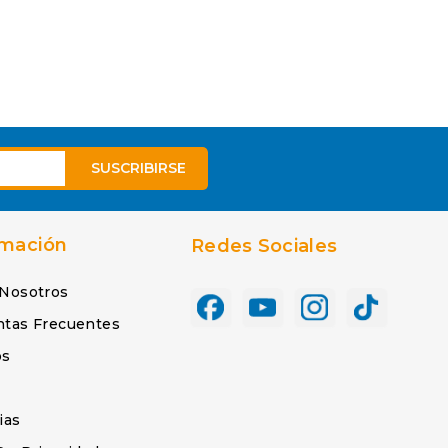
rmación
Redes Sociales
 Nosotros
ntas Frecuentes
os
s
ias