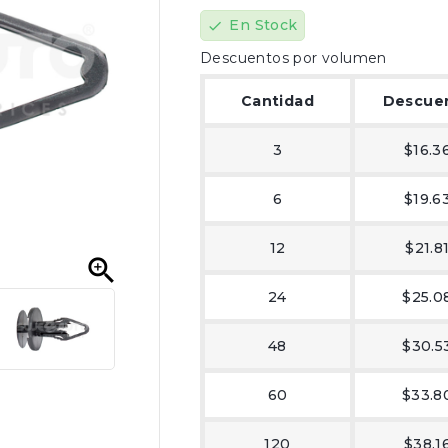
En Stock
check
Descuentos por volumen
Cantidad
Descue
3
$16.3
6
$19.6
12
$21.8

24
$25.0
48
$30.5
60
$33.8
120
$38.1