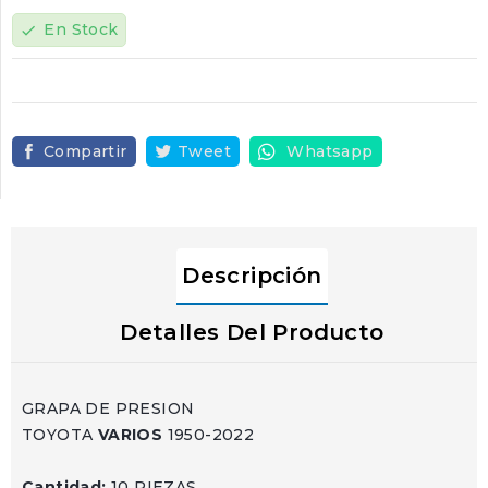
En Stock
check
Compartir
Tweet
Whatsapp
Descripción
Detalles Del Producto
GRAPA DE PRESION
TOYOTA
VARIOS
1950-2022
Cantidad:
10 PIEZAS