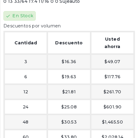
0 13 33/64 17.4 11/16 0 0 Sujeauto
En Stock
check
Descuentos por volumen
Usted
Cantidad
Descuento
ahorra
3
$16.36
$49.07
6
$19.63
$117.76
12
$21.81
$261.70
24
$25.08
$601.90
48
$30.53
$1,465.50
60
$33.80
$2,028.14