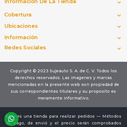
Información De La Tienda

Cobertura

Ubicaciones

Información

Redes Sociales

Copyright © 2023 Sujeauto S. A. de C. V. Todos los
derechos reservados. Las imagenes y marcas
mencionadas en la presente web son propiedad de
sus correspondientes titulares y su proposito es
meramente informativo.
Esta es una tienda para realizar pedidos — Métodos
de pago, de envió y el precio serán comprobados