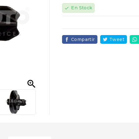
En Stock
check
Compartir
Tweet
