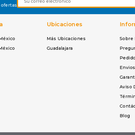
 ofertas
a
Ubicaciones
Info
México
Más Ubicaciones
Sobre
México
Guadalajara
Pregu
Pedid
Envio
Garant
Aviso 
Términ
Contá
Blog