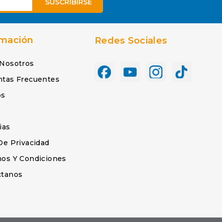
rmación
Redes Sociales
 Nosotros
ntas Frecuentes
os
s
ias
De Privacidad
os Y Condiciones
ctanos