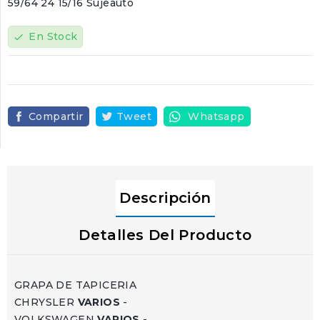
59/64 24 15/16 Sujeauto
En Stock
check
Compartir
Tweet
Whatsapp
Descripción
Detalles Del Producto
GRAPA DE TAPICERIA
CHRYSLER
VARIOS
-
VOLKSWAGEN
VARIOS
-