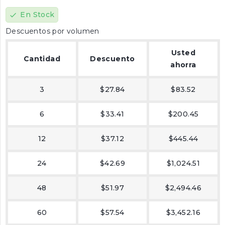
En Stock
check
Descuentos por volumen
Usted
Cantidad
Descuento
ahorra
3
$27.84
$83.52
6
$33.41
$200.45
12
$37.12
$445.44
24
$42.69
$1,024.51
48
$51.97
$2,494.46
60
$57.54
$3,452.16