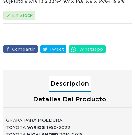
Sujeauto 8 5/16 13.2 33/64 9.7 X 14.8 3/8 X 37/64 15 5/8
En Stock
check
Compartir
Tweet
Whatsapp
Descripción
Detalles Del Producto
GRAPA PARA MOLDURA
TOYOTA
VARIOS
1950-2022
TOYOTA
HIGHLANDER
2014-2016