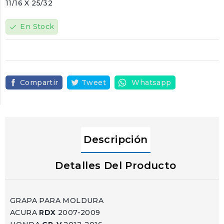
11/16 X 25/32
En Stock
check
Compartir
Tweet
Whatsapp
Descripción
Detalles Del Producto
GRAPA PARA MOLDURA
ACURA
RDX
2007-2009