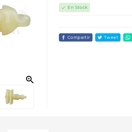
En Stock
check
Compartir
Tweet
