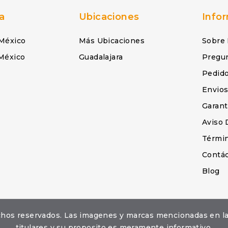
a
Ubicaciones
Info
México
Más Ubicaciones
Sobre
México
Guadalajara
Pregu
Pedid
Envio
Garant
Aviso 
Términ
Contá
Blog
erechos reservados. Las imagenes y marcas mencionadas en 
titulares y su proposito es meramente informativo.