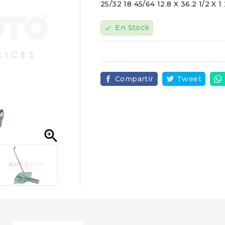
25/32 18 45/64 12.8 X 36.2 1/2 X 1
En Stock
check
Compartir
Tweet
