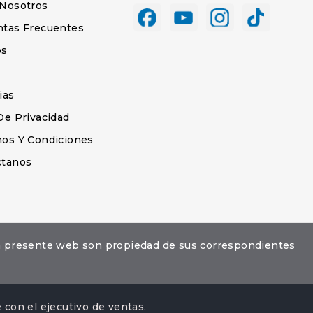
 Nosotros
ntas Frecuentes
os
s
ias
De Privacidad
os Y Condiciones
ctanos
la presente web son propiedad de sus correspondientes
con el ejecutivo de ventas.