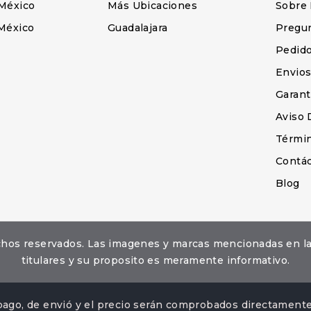
México
Más Ubicaciones
Sobre
México
Guadalajara
Pregu
Pedid
Envio
Garant
Aviso 
Términ
Contá
Blog
erechos reservados. Las imagenes y marcas mencionadas en 
titulares y su proposito es meramente informativo.
pago, de envió y el precio serán comprobados directamente 