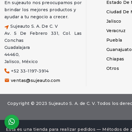
Estado De 
En sujeauto nos preocupamos por
brindar los mejores productos y
Ciudad De 
ayudar a tu negocio a crecer.
Jalisco
Sujeauto S. A. De C. V
Veracruz
Av. 5 De Febrero 331, Col. Las
Puebla
Conchas
Guadalajara
Guanajuato
44460,
Chiapas
Jalisco, México
Otros
+52 33-1197-3914
ventas@sujeauto.com

Copyright © 2023 Sujeauto S. A. de C. V. Todos los d
Esta es una tienda para realizar pedidos — Métodos de 