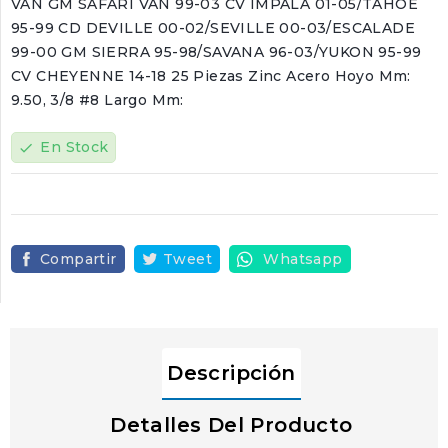
VAN GM SAFARI VAN 99-03 CV IMPALA 01-05/TAHOE
95-99 CD DEVILLE 00-02/SEVILLE 00-03/ESCALADE
99-00 GM SIERRA 95-98/SAVANA 96-03/YUKON 95-99
CV CHEYENNE 14-18 25 Piezas Zinc Acero Hoyo Mm:
9.50, 3/8 #8 Largo Mm:
En Stock
check
Compartir
Tweet
Whatsapp
Descripción
Detalles Del Producto