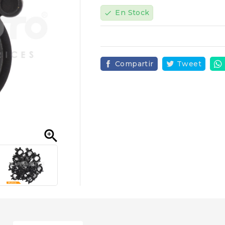
En Stock
check
Compartir
Tweet
