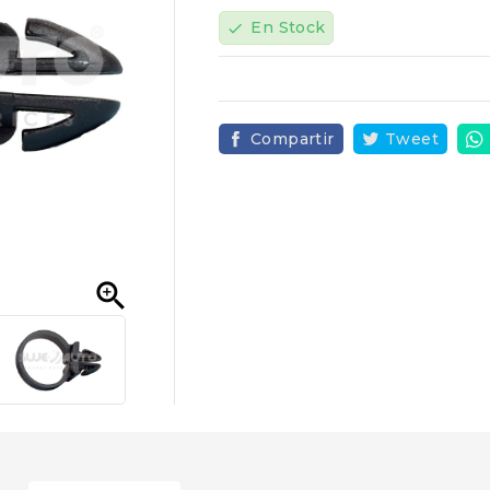
En Stock
check
Compartir
Tweet
