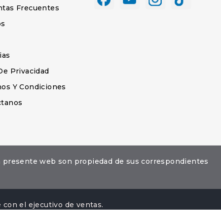
ntas Frecuentes
os
s
ias
De Privacidad
os Y Condiciones
ctanos
la presente web son propiedad de sus correspondientes
con el ejecutivo de ventas.