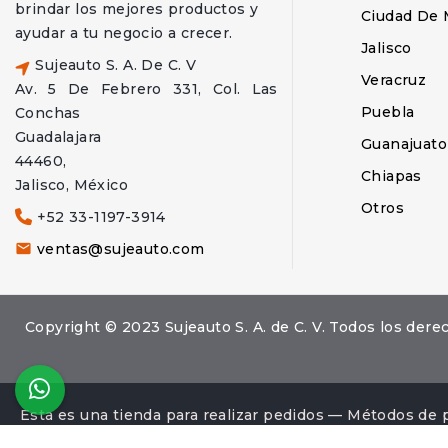
brindar los mejores productos y
Ciudad De 
ayudar a tu negocio a crecer.
Jalisco
Sujeauto S. A. De C. V
Veracruz
Av. 5 De Febrero 331, Col. Las
Puebla
Conchas
Guadalajara
Guanajuato
44460,
Chiapas
Jalisco, México
Otros
+52 33-1197-3914
ventas@sujeauto.com

Copyright © 2023 Sujeauto S. A. de C. V. Todos los d
Esta es una tienda para realizar pedidos — Métodos de 