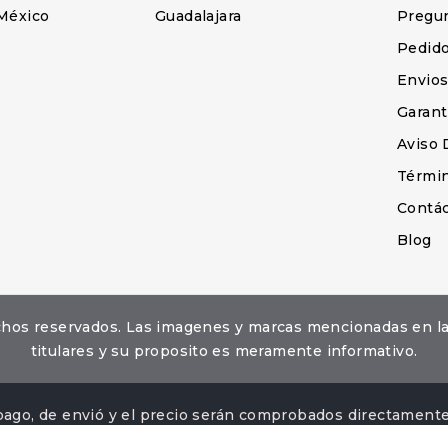
México
Guadalajara
Pregu
Pedid
Envio
Garant
Aviso 
Términ
Contá
Blog
erechos reservados. Las imagenes y marcas mencionadas en 
titulares y su proposito es meramente informativo.
pago, de envió y el precio serán comprobados directamente 