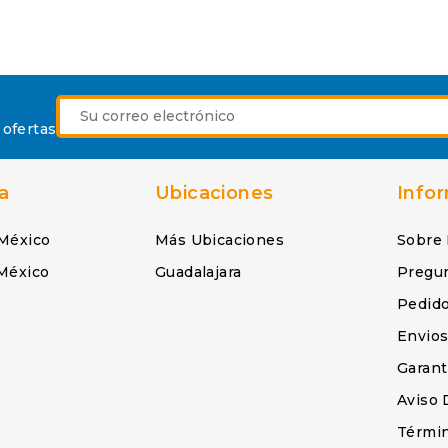
 ofertas
a
Ubicaciones
Info
México
Más Ubicaciones
Sobre
México
Guadalajara
Pregu
Pedid
Envio
Garant
Aviso 
Términ