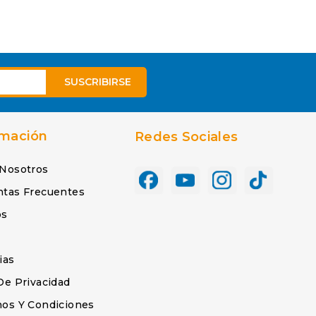
rmación
Redes Sociales
 Nosotros
ntas Frecuentes
os
s
ias
De Privacidad
os Y Condiciones