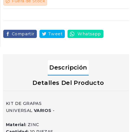
Fuera de Stock
block
Compartir
Tweet
Whatsapp
Descripción
Detalles Del Producto
KIT DE GRAPAS
UNIVERSAL
VARIOS
-
Material:
ZINC
Cantidad:
10 PIEZAS