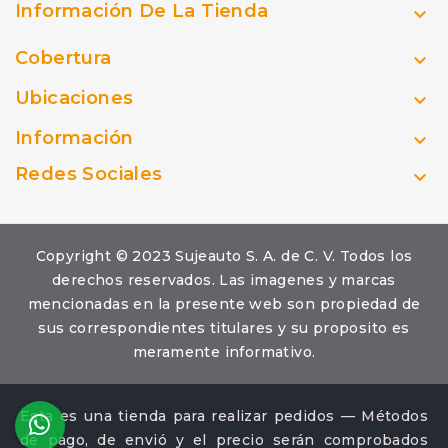
Información De La Tienda

Cobertura

Ubicaciones

Información

Redes Sociales

Copyright © 2023 Sujeauto S. A. de C. V. Todos los
derechos reservados. Las imagenes y marcas
mencionadas en la presente web son propiedad de
sus correspondientes titulares y su proposito es
meramente informativo.
Esta es una tienda para realizar pedidos — Métodos
de pago, de envió y el precio serán comprobados