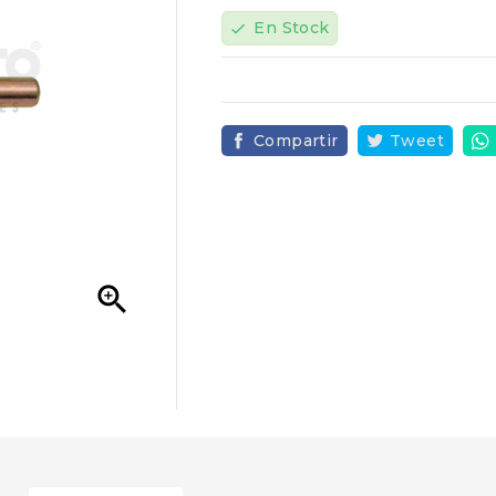
En Stock
check
Compartir
Tweet
