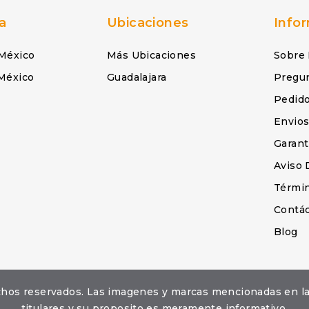
a
Ubicaciones
Info
México
Más Ubicaciones
Sobre
México
Guadalajara
Pregu
Pedid
Envio
Garant
Aviso 
Términ
Contá
Blog
erechos reservados. Las imagenes y marcas mencionadas en 
titulares y su proposito es meramente informativo.