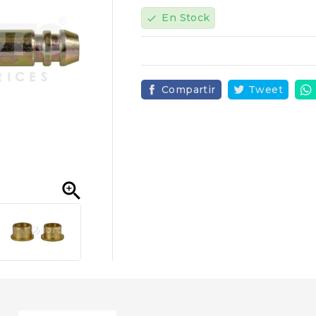
En Stock
check
Compartir
Tweet
