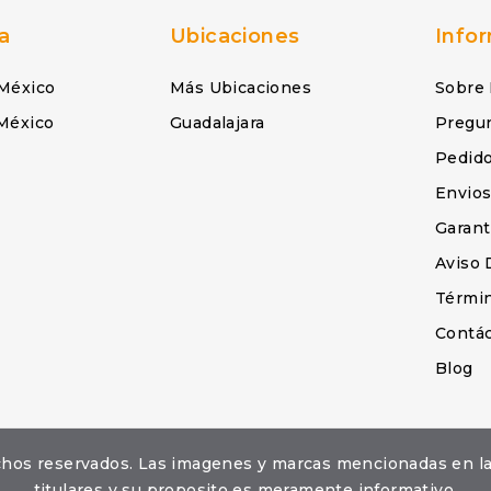
a
Ubicaciones
Info
México
Más Ubicaciones
Sobre
México
Guadalajara
Pregu
Pedid
Envio
Garant
Aviso 
Términ
Contá
Blog
erechos reservados. Las imagenes y marcas mencionadas en 
titulares y su proposito es meramente informativo.