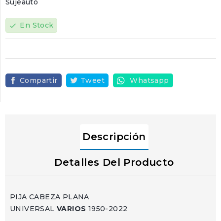
Sujeauto
En Stock
check
Compartir
Tweet
Whatsapp
Descripción
Detalles Del Producto
PIJA CABEZA PLANA
UNIVERSAL
VARIOS
1950-2022