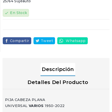
25/64 Sujeauto
En Stock
check
Compartir
Tweet
Whatsapp
Descripción
Detalles Del Producto
PIJA CABEZA PLANA
UNIVERSAL
VARIOS
1950-2022