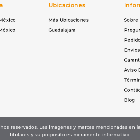
a
Ubicaciones
Info
México
Más Ubicaciones
Sobre
México
Guadalajara
Pregu
Pedid
Envio
Garant
Aviso 
Términ
Contá
Blog
erechos reservados. Las imagenes y marcas mencionadas en 
titulares y su proposito es meramente informativo.