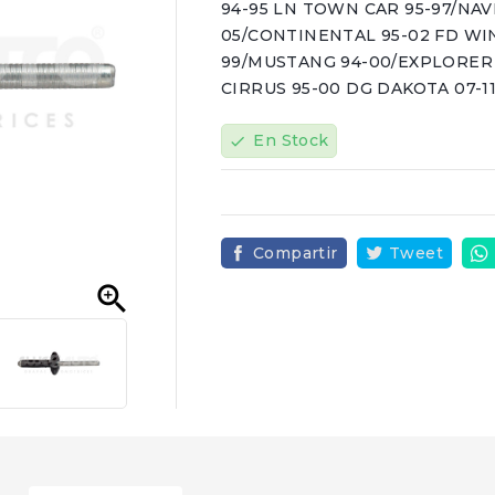
94-95 LN TOWN CAR 95-97/NAVI
05/CONTINENTAL 95-02 FD WI
99/MUSTANG 94-00/EXPLORER 
CIRRUS 95-00 DG DAKOTA 07-1
En Stock
check
Compartir
Tweet
