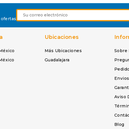
 ofertas
a
Ubicaciones
Info
México
Más Ubicaciones
Sobre
México
Guadalajara
Pregu
Pedid
Envio
Garant
Aviso 
Términ
Contá
Blog