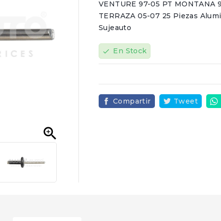
VENTURE 97-05 PT MONTANA 9
TERRAZA 05-07 25 Piezas Alumini
Sujeauto
En Stock
check
Compartir
Tweet
