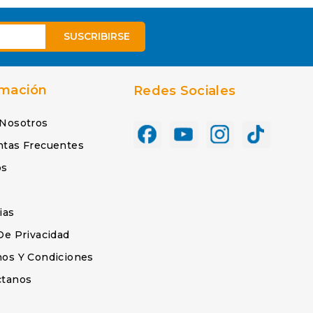
rmación
Redes Sociales
 Nosotros
ntas Frecuentes
os
s
ias
De Privacidad
os Y Condiciones
ctanos