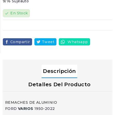
9/16 Sujeauto
En Stock
check
Compartir
Tweet
Whatsapp
Descripción
Detalles Del Producto
REMACHES DE ALUMINIO
FORD
VARIOS
1950-2022