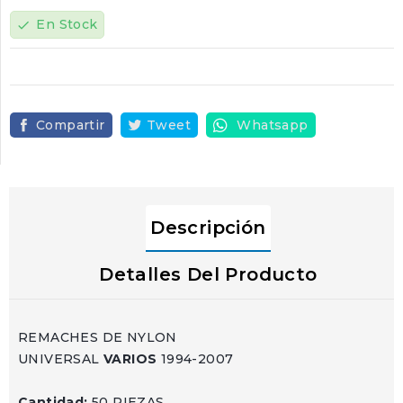
En Stock
check
Compartir
Tweet
Whatsapp
Descripción
Detalles Del Producto
REMACHES DE NYLON
UNIVERSAL
VARIOS
1994-2007
Cantidad:
50 PIEZAS