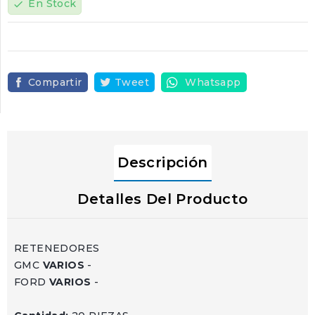
En Stock
check
Compartir
Tweet
Whatsapp
Descripción
Detalles Del Producto
RETENEDORES
GMC
VARIOS
-
FORD
VARIOS
-