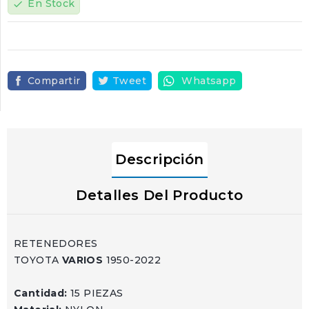
En Stock
check
Compartir
Tweet
Whatsapp
Descripción
Detalles Del Producto
RETENEDORES
TOYOTA
VARIOS
1950-2022
Cantidad:
15 PIEZAS