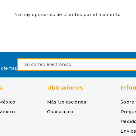
No hay opiniones de clientes por el momento.
 ofertas
a
Ubicaciones
Info
México
Más Ubicaciones
Sobre
México
Guadalajara
Pregu
Pedid
Envio