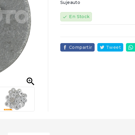
Sujeauto
En Stock
check
Compartir
Tweet
