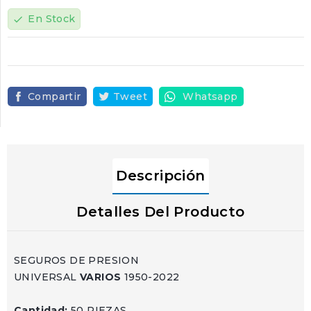
En Stock
check
Compartir
Tweet
Whatsapp
Descripción
Detalles Del Producto
SEGUROS DE PRESION
UNIVERSAL
VARIOS
1950-2022
Cantidad:
50 PIEZAS