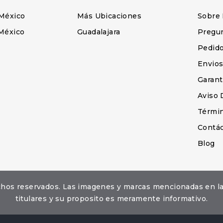
México
Más Ubicaciones
Sobre
México
Guadalajara
Pregu
Pedid
Envio
Garant
Aviso 
Términ
Contá
Blog
erechos reservados. Las imagenes y marcas mencionadas en 
titulares y su proposito es meramente informativo.