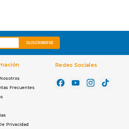
rmación
Redes Sociales
 Nosotros
ntas Frecuentes
os
s
ias
De Privacidad