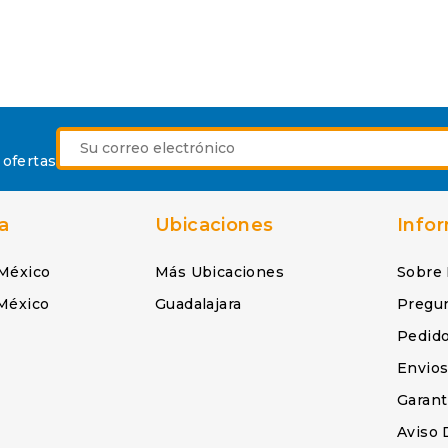
 ofertas
a
Ubicaciones
Info
México
Más Ubicaciones
Sobre
México
Guadalajara
Pregu
Pedid
Envio
Garant
Aviso 