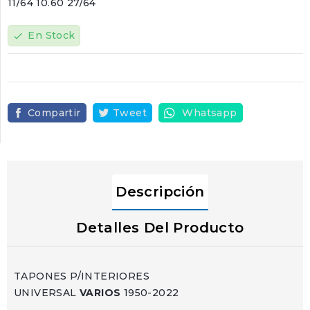
11/64 10.60 27/64
En Stock
check
Compartir
Tweet
Whatsapp
Descripción
Detalles Del Producto
TAPONES P/INTERIORES
UNIVERSAL
VARIOS
1950-2022