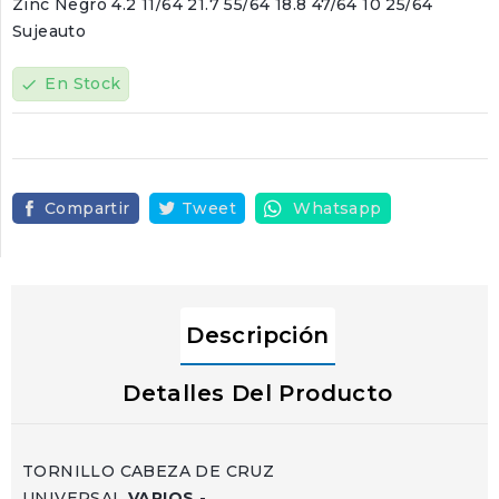
Zinc Negro 4.2 11/64 21.7 55/64 18.8 47/64 10 25/64
Sujeauto
En Stock
check
Compartir
Tweet
Whatsapp
Descripción
Detalles Del Producto
TORNILLO CABEZA DE CRUZ
UNIVERSAL
VARIOS
-