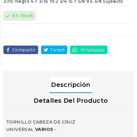
Zinc Negro 4.7 3/16 19.2 3/4 15.7 5/8 9.5 3/8 Sujeauto
En Stock
check
Compartir
Tweet
Whatsapp
Descripción
Detalles Del Producto
TORNILLO CABEZA DE CRUZ
UNIVERSAL
VARIOS
-